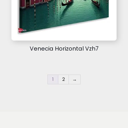
Venecia Horizontal Vzh7
1
2
→