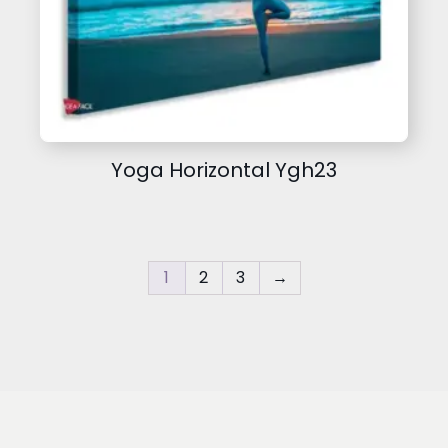
Yoga Horizontal Ygh23
1
2
3
→