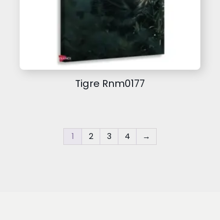
Tigre Rnm0177
1
2
3
4
→